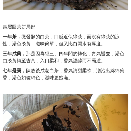
壽眉圓茶餅局部
一年茶，
微發酵的白茶，口感近似綠茶，而沒有綠茶的涼
性，湯色淡黃，滋味簡單，但又比白開水有厚度。
三年成藥，
那是因為經三、四年間的轉化，青氣褪去，湯色
由淡黃轉至杏黃，入口柔和，香氣溫醇而不霸道。
七年是寶，
陳放後成老白茶，香氣清甜柔軟，沏泡出綿綿藥
香，湯色如琥珀色，滋味更飽滿。