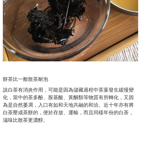
餅茶比一般散茶耐泡
說白茶有消炎作用，可能是因為儲藏過程中茶葉發生緩慢變
化，當中的茶多酚、胺基酸、黃酮類等物質有所轉化，又因
為是自然萎凋，入口有如和天地共融的和洽。近十年亦有將
白茶壓成茶餅的，便於存放、運輸，而且同樣年份的白茶，
滋味比散茶更濃醇。