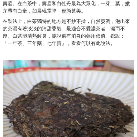
壽眉。在白茶中，壽眉和白牡丹最為大眾化，一芽二葉，嫩
芽帶有白毫，如晨曦霜降，形態甚美。
在製法上，白茶獨特的地方是不炒不揉，自然萎凋，泡出來
的茶湯有著淡淡的清甜香氣，最適合不愛濃茶者，濃而不
厚。白茶能清熱解暑，據說還有消炎的藥用價值。都說：
「一年茶、三年藥、七年寶」，看看何以有此說法。