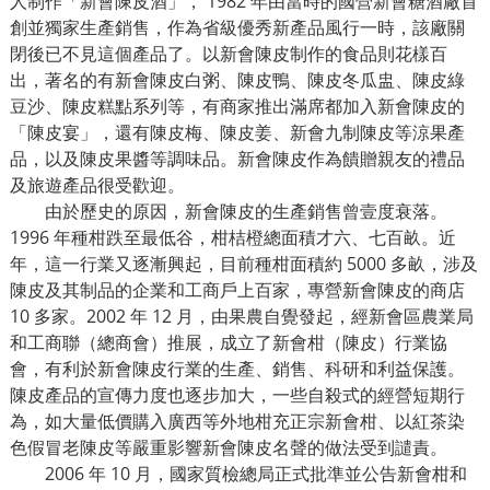
人制作「新會陳皮酒」， 1982 年由當時的國營新會糖酒廠首
創並獨家生產銷售，作為省級優秀新產品風行一時，該廠關
閉後已不見這個產品了。以新會陳皮制作的食品則花樣百
出，著名的有新會陳皮白粥、陳皮鴨、陳皮冬瓜盅、陳皮綠
豆沙、陳皮糕點系列等，有商家推出滿席都加入新會陳皮的
「陳皮宴」，還有陳皮梅、陳皮姜、新會九制陳皮等涼果產
品，以及陳皮果醬等調味品。新會陳皮作為饋贈親友的禮品
及旅遊產品很受歡迎。
由於歷史的原因，新會陳皮的生產銷售曾壹度衰落。
1996 年種柑跌至最低谷，柑桔橙總面積才六、七百畝。近
年，這一行業又逐漸興起，目前種柑面積約 5000 多畝，涉及
陳皮及其制品的企業和工商戶上百家，專營新會陳皮的商店
10 多家。2002 年 12 月，由果農自覺發起，經新會區農業局
和工商聯（總商會）推展，成立了新會柑（陳皮）行業協
會，有利於新會陳皮行業的生產、銷售、科研和利益保護。
陳皮產品的宣傳力度也逐步加大，一些自殺式的經營短期行
為，如大量低價購入廣西等外地柑充正宗新會柑、以紅茶染
色假冒老陳皮等嚴重影響新會陳皮名聲的做法受到譴責。
2006 年 10 月，國家質檢總局正式批準並公告新會柑和