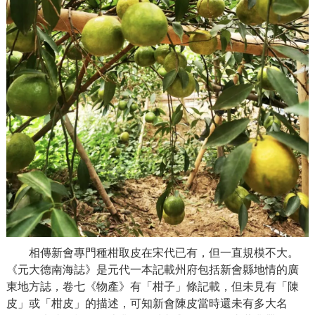
相傳新會專門種柑取皮在宋代已有，但
一
直規模不大。
《元大德南海誌》是元代
一
本記載州府包括新會縣地情的廣
東地方誌，卷七《物產》有
「
柑子
」
條記載，但未見有
「
陳
皮
」
或
「
柑皮
」
的描述，可知新會陳皮當時還未有多大名