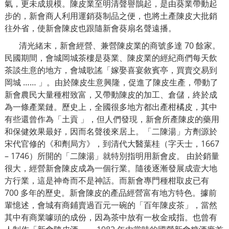
氣，更未成規模。陳皮業至明清聲譽鵲起，是由葵業帶動起
步的，新會商人利用運銷葵制品之便，也將土產陳皮大批銷
往外省，使新會陳皮也跟隨新會葵扇名聲遠播。
清光緒末，新會經營、兼營陳皮業的商號多達 70 餘家。
民國期間，會城岡城茶樓是葵業、陳皮業的經紀商們每天飲
茶談生意的地方，會城歌謠「嫁娶喜宴敘賓亭，買賣交易到
岡城 …… 」。由於陳皮生意興隆，促進了陳皮生產，帶動了
新會農民大量種柑致富，又帶動陳皮的加工、倉儲，終於成
為一條產業鏈。歷史上，全國很多地方都出產柑橘皮，其中
有些還曾作為「土貢 」，但人們發現，新會所產陳皮的藥用
和保健效果最好，因而名聲後來居上。
「
二陳湯」方劑源於
宋代官修的《和劑局方》，到清代大醫葉桂（字天士，1667
– 1746）所開的「二陳湯」就特別指明用新會皮。 由於銷量
很大，經營新會陳皮成為一個行業。隨後逐漸發展成壹大地
方行業，這是神奇而不是神話。而新會專門種柑取皮已有
700 多年的歷史。新會陳皮的產品經營富有地方特色。據前
輩憶述，會城有商鋪賣過百元一碗的「百年陳皮茶」，當然
其中有商業噱頭的成份，因為茶中放有一枚金戒指。也曾有