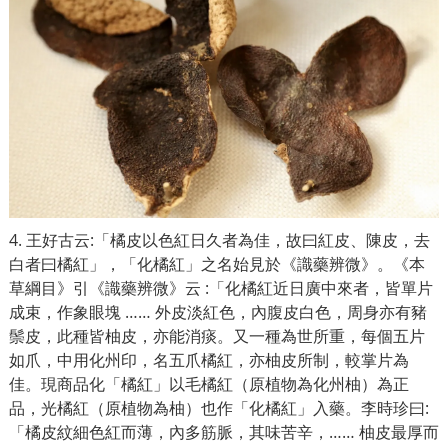
4. 王好古云:
「
橘皮以色紅日久者為佳，故曰紅皮、陳皮，去
白者曰橘紅」，
「
化橘紅」之名始見於《識藥辨微》。《本
草綱目》引《識藥辨微》云 :
「
化橘紅近日廣中來者，皆單片
成束，作象眼塊 …… 外皮淡紅色，內腹皮白色，周身亦有豬
鬃皮，此種皆柚皮，亦能消痰。又一種為世所重，每個五片
如爪，中用化州印，名五爪橘紅，亦柚皮所制，較掌片為
佳。現商品化「橘紅」以毛橘紅（原植物為化州柚）為正
品，光橘紅（原植物為柚）也作「化橘紅」入藥。李時珍曰:
「橘皮紋細色紅而薄，內多筋脈，其味苦辛，…… 柚皮最厚而