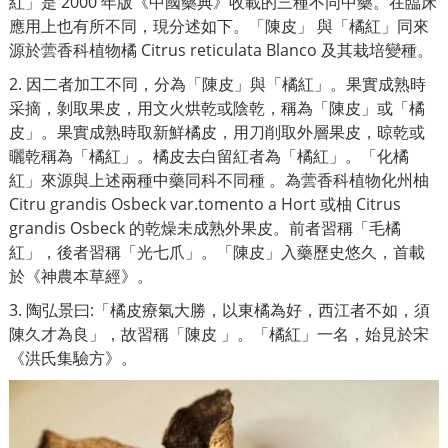
紅」是 2000 年版《中國藥典》收載的三種不同中藥。在臨床
應用上也有所不同，現分述如下。「
陳
皮」 與
「
橘紅」同來
源於蕓香科植物橘 Citrus reticulata Blanco 及其栽培變種。
2. 因二者加工不同，分為「陳皮」與「橘紅」。果實成熟時
采摘，剝取果皮，用文火烘乾或陰
乾
，稱為「陳皮」或「橘
皮」。果實成熟時取新鮮橘皮，用刀削取外層果皮，晾
乾
或
曬
乾
稱為「橘紅」。橘皮去白留紅者為「橘紅」。「化橘
紅」來源與上述兩種中藥同科不同種 。為蕓香科植物化州柚
Citru grandis Osbeck var.tomento a Hort 或柚 Citrus
grandis Osbeck 的
乾
燥未成熟外果皮。前者習稱「毛橘
紅」，後者習稱
「
光七爪」。「陳皮」入藥歷史悠久，首載
於《神農本草經》。
3. 陶弘景曰:
「
橘皮療氣大勝，以東橘為好，西江者不如，須
陳久才為良」，故習稱「陳皮 」。「橘紅
」
一名，始見於宋
《洪氏集驗方》。