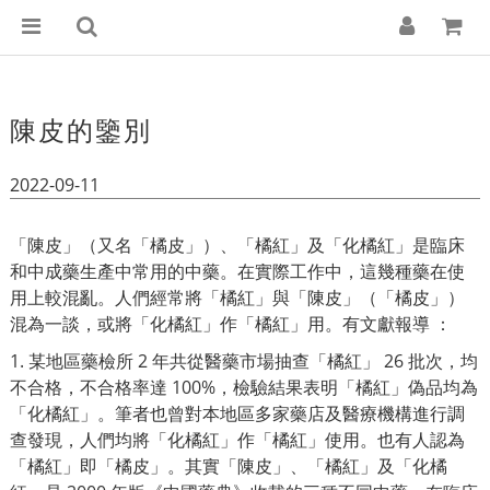
陳皮的鑒別
2022-09-11
「
陳皮
」
（
又名
「
橘皮」
）
、
「
橘紅
」
及
「
化橘紅
」
是臨床
和中成藥生產中常用的中藥。在實際工作中，這幾種藥在使
用上較混亂。人們經常將
「
橘紅
」
與
「
陳皮
」
（「橘皮
」
）
混為一談，或將
「
化橘紅
」
作
「
橘紅
」
用。有文獻報導 ：
1. 某地區藥檢所 2 年共從醫藥市場抽查
「
橘紅
」
26 批次，均
不合格，不合格率達 100%，檢驗結果表明
「
橘紅
」
偽品均為
「
化橘紅
」
。筆者也曾對本地區多家藥店及醫療機構進行調
查發現，人們均將
「
化橘紅
」
作
「
橘紅
」
使用。也有人認為
「
橘紅
」
即「橘皮
」
。其實
「
陳皮」、
「
橘紅」及
「
化橘