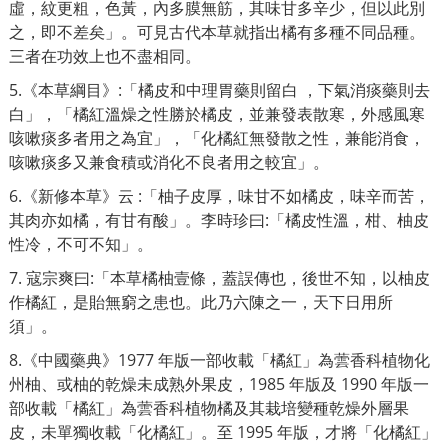
虛，紋更粗，色黃，內多膜無筋，其味甘多辛少，但以此別
之，即不差矣」。可見古代本草就指出橘有多種不同品種。
三者在功效上也不盡相同。
5.《本草綱目》:「橘皮和中理胃藥則留白 ，下氣消痰藥則去
白」，
「
橘紅溫燥之性勝於橘皮，並兼發表散寒，外感風寒
咳嗽痰多者用之為宜」，「化橘紅無發散之性，兼能消食，
咳嗽痰多又兼食積或消化不良者用之較宜」。
6.《新修本草》云 :「柚子皮厚，味甘不如橘皮，味辛而苦，
其肉亦如橘，有甘有酸」。李時珍曰:
「
橘皮性溫，柑、柚皮
性冷，不可不知」。
7. 寇宗爽曰:「本草橘柚壹條，蓋誤傳也，後世不知，以柚皮
作橘紅，是貽無窮之患也。此乃六陳之一，天下日用所
須」。
8.《中國藥典》1977 年版一部收載「橘紅」為蕓香科植物化
州柚、或柚的乾燥未成熟外果皮，1985 年版及 1990 年版一
部收載「橘紅」為蕓香科植物橘及其栽培變種乾燥外層果
皮，未單獨收載「化橘紅」。至 1995 年版，才將「化橘紅」