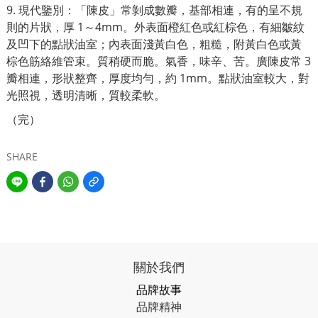
9. 現代鑒別：「陳皮」常剝成數瓣，基部相連，有的呈不規
則的片狀，厚 1～4mm。外表面橙紅色或紅棕色，有細皺紋
及凹下的點狀油室；內表面淺黃白色，粗糙，附黃白色或黃
棕色筋絡維管束。質稍硬而脆。氣香，味辛、苦。廣陳皮常 3
瓣相連，形狀整齊，厚度均勻，約 1mm。點狀油室較大，對
光照視，透明清晰，質較柔軟。
（完）
SHARE
關於我們
品牌故事
品牌精神