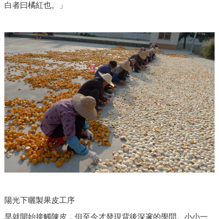
白者曰橘紅也。」
陽光下曬製果皮工序
早就開始接觸陳皮，但至今才發現背後深邃的學問。小小一