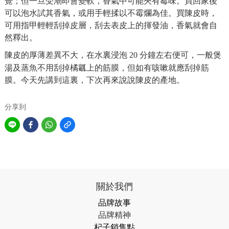
覺；但一旦受潮即會變軟，香氣中可能夾有霉味。買回家後
可以泡水試其香氣，或用手輕揉以不霉爛為佳。買陳皮時，
可用指甲輕輕刮掉皮層，刮去表皮上的揮發油，香氣就會自
然釋出。
陳皮的厚薄差異不大，在水裏浸泡
分鐘左右便可，一般煲
20
湯及蒸魚不用刮掉橘瓤上的筋膜，但如有咳嗽就應刮掉筋
膜。今天先講到這裏，下次再來說說陳皮的產地。
分享到
關於我們
品牌故事
品牌精神
杞子銷售點