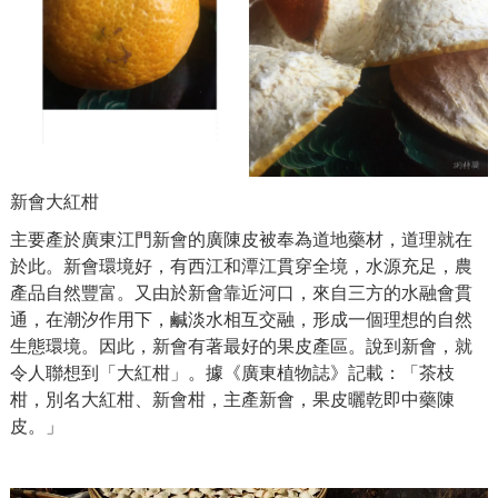
新會大紅柑
主要產於廣東江門新會的廣陳皮被奉為道地藥材，道理就在
於此。新會環境好，有西江和潭江貫穿全境，水源充足，農
產品自然豐富。又由於新會靠近河口，來自三方的水融會貫
通，在潮汐作用下，鹹淡水相互交融，形成一個理想的自然
生態環境。因此，新會有著最好的果皮產區。說到新會，就
令人聯想到「大紅柑」。據《廣東植物誌》記載：「茶枝
柑，別名大紅柑、新會柑，主產新會，果皮曬乾即中藥陳
皮。」