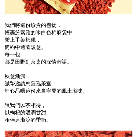
我們將這份珍貴的禮物，
輕裹於素雅的米白色棉麻袋中，
繫上手染棉繩，
簡約中透著暖意。
每一包，
都是田野到茶桌的深情寄語。
秋意漸濃，
誠摯邀請您蒞臨茶室，
靜心品嚐這份來自寧夏的風土滋味。
讓我們以茶相待，
以枸杞的溫潤甘甜，
相伴這漸涼的季節。