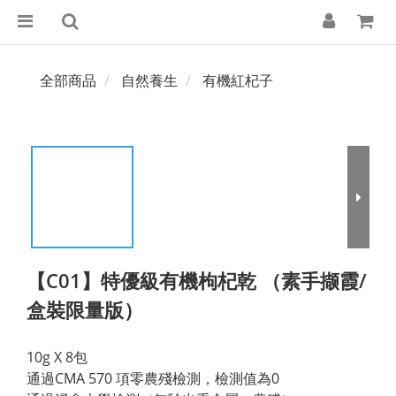
全部商品
自然養生
有機紅杞子
【C01】特優級有機枸杞乾 （素手撷霞/
盒裝限量版）
10g X 8包
通過CMA 570 項零農殘檢測，檢測值為0