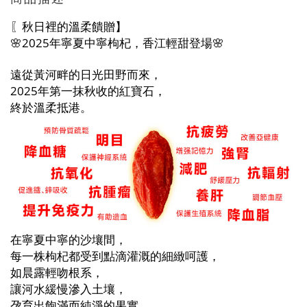
〖秋日裡的溫柔饋贈】
🌸2025年寧夏中寧枸杞，香江輕甜登場🌸
遠從黃河畔的日光田野而來，
2025年第一抹秋收的紅寶石，
終於溫柔抵港。
在寧夏中寧的沙壤間，
每一株枸杞都受到點滴灌溉的細緻呵護，
如晨露輕吻根系，
讓河水緩慢滲入土壤，
孕育出飽滿而純淨的果實。