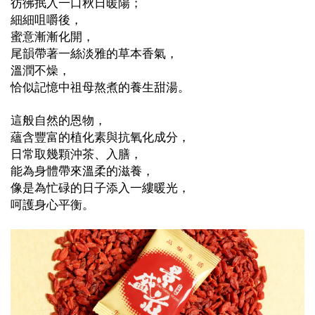
彷彿抿入一口秋日暖陽；
細細咀嚼後，
蜜意漸漸化開，
尾韻帶著一絲淡雅的草本香氣，
溫潤不燥，
恰似記憶中祖母熬煮的養生甜湯。
這般自然的恩物，
蘊含豐富的植化素與抗氧化成分，
日常取幾顆沖茶、入膳，
能為身體帶來溫柔的滋養，
像是為忙碌的日子添入一縷暖光，
呵護身心平衡。