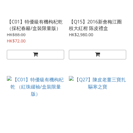
【C01】特優級有機枸杞乾
【Q15】2016新會梅江圈
（採杞春籬/盒裝限量版）
枝大紅柑 陈皮禮盒
HK$88.00
HK$2,980.00
HK$72.00