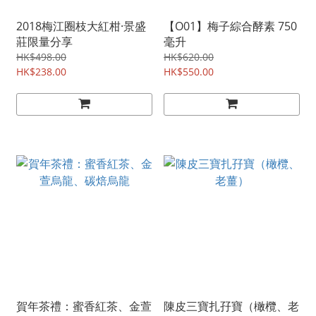
2018梅江圈枝大紅柑·景盛
【O01】梅子綜合酵素 750
莊限量分享
毫升
HK$498.00
HK$620.00
HK$238.00
HK$550.00
賀年茶禮：蜜香紅茶、金萱
陳皮三寶扎孖寶（橄欖、老