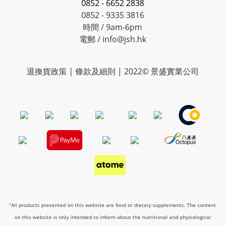
0852 - 6652 2838
0852 - 9335 3816
時間 / 9am-6pm
電郵 / info@jsh.hk
退換貨政策 | 條款及細則 | 2022© 景盛實業公司
“All products presented on this website are food or dietary supplements. The content
on this website is only intended to inform about the nutritional and physiological