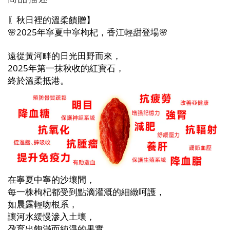
〖秋日裡的溫柔饋贈】
🌸2025年寧夏中寧枸杞，香江輕甜登場🌸
遠從黃河畔的日光田野而來，
2025年第一抹秋收的紅寶石，
終於溫柔抵港。
在寧夏中寧的沙壤間，
每一株枸杞都受到點滴灌溉的細緻呵護，
如晨露輕吻根系，
讓河水緩慢滲入土壤，
孕育出飽滿而純淨的果實。