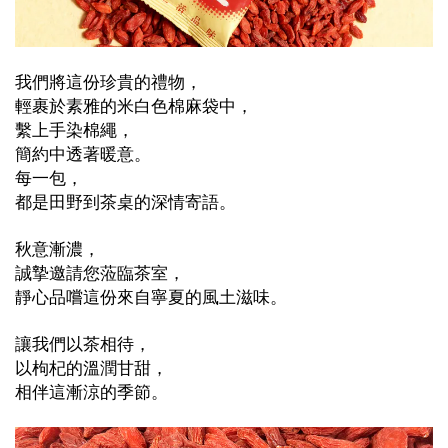
我們將這份珍貴的禮物，
輕裹於素雅的米白色棉麻袋中，
繫上手染棉繩，
簡約中透著暖意。
每一包，
都是田野到茶桌的深情寄語。
秋意漸濃，
誠摯邀請您蒞臨茶室，
靜心品嚐這份來自寧夏的風土滋味。
讓我們以茶相待，
以枸杞的溫潤甘甜，
相伴這漸涼的季節。