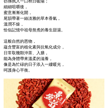
彷彿抿入一口秋日暖陽；
細細咀嚼後，
蜜意漸漸化開，
尾韻帶著一絲淡雅的草本香氣，
溫潤不燥，
恰似記憶中祖母熬煮的養生甜湯。
這般自然的恩物，
蘊含豐富的植化素與抗氧化成分，
日常取幾顆沖茶、入膳，
能為身體帶來溫柔的滋養，
像是為忙碌的日子添入一縷暖光，
呵護身心平衡。