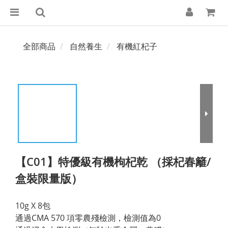
全部商品
自然養生
有機紅杞子
【C01】特優級有機枸杞乾 （採杞春籬/
盒裝限量版）
10g X 8包
通過CMA 570 項零農殘檢測，檢測值為0