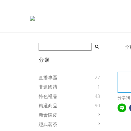
全
分類
直播專區
27
非遺國禮
1
特色禮品
43
分享到
精選商品
90
新會陳皮
經典茗茶