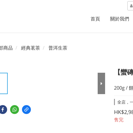
首頁
關於我們
部商品
經典茗茶
普洱生茶
【蠻磚
200g / 
全店，一
HK$2,9
售完