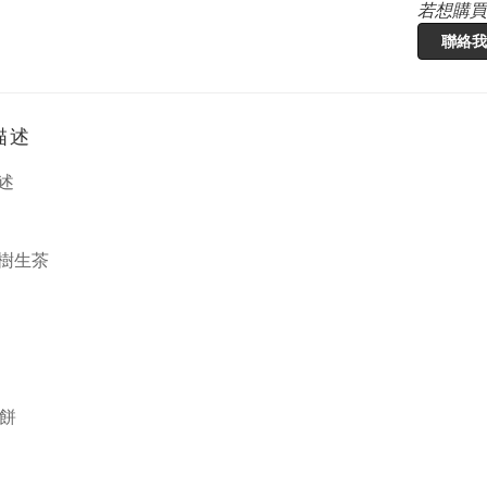
若想購買
聯絡我
描述
述
樹生茶
 餅