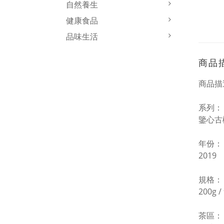
自然養生
健康食品
品味生活
商品
商品描
系列：
鑒心古
年份：
2019
規格：
200g /
茶區：