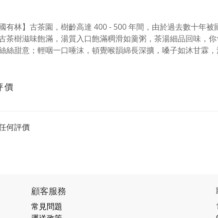
國有林】古茶園，樹齡高達 400 - 500 年間，由於過去數十年
古茶樹滋味飽滿，湯質入口飽滿稠滑如羹粥，茶湯細品回味，你
絲絲甜意；輕咽一口唾沫，頓覺喉韻綿長深擴，嗓子如沐甘霖，
評價
任何評價
顧客服務
常見問題