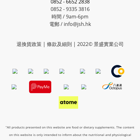
0852 - 6652 2838
0852 - 9335 3816
時間 / 9am-6pm
電郵 / info@jsh.hk
退換貨政策 | 條款及細則 | 2022© 景盛實業公司
“All products presented on this website are food or dietary supplements. The content
on this website is only intended to inform about the nutritional and physiological