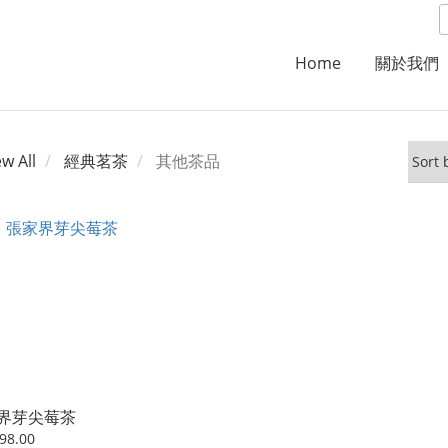
Home
關於我們
ew All
經典茗茶
其他茶品
界芽尖莓茶
98.00