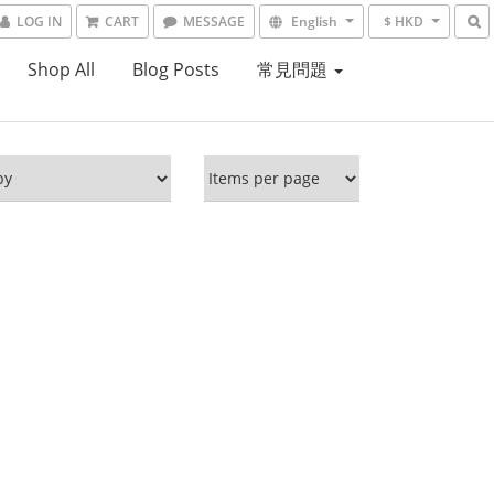
LOG IN
CART
MESSAGE
English
$ HKD
Shop All
Blog Posts
常見問題