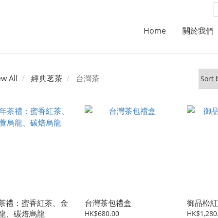
Home
關於我們
ew All
經典茗茶
台灣茶
茶禮：蜜香紅茶、金
台灣茶包禮盒
御品松紅
龍、碳焙烏龍
HK$680.00
HK$1,280