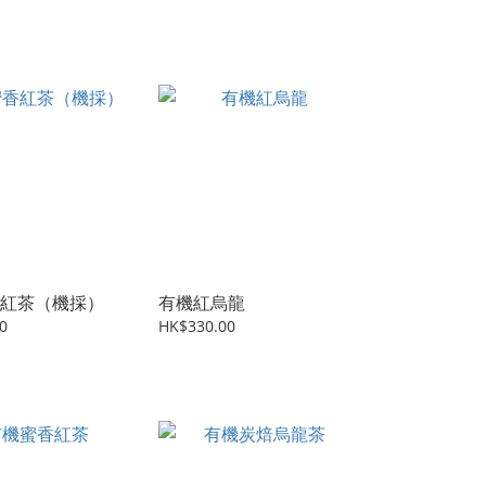
紅茶（機採）
有機紅烏龍
0
HK$330.00