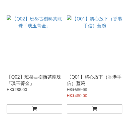
【Q02】班盤古樹熟茶龍珠
【Q01】將心放下（香港手
「璞玉菁金」
信）蓋碗
HK$288.00
HK$680.00
HK$480.00