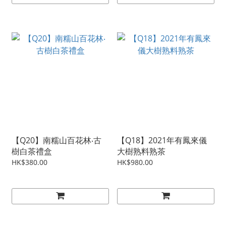
【Q20】南糯山百花林‧古
【Q18】2021年有鳳來儀
樹白茶禮盒
大樹熟料熟茶
HK$380.00
HK$980.00