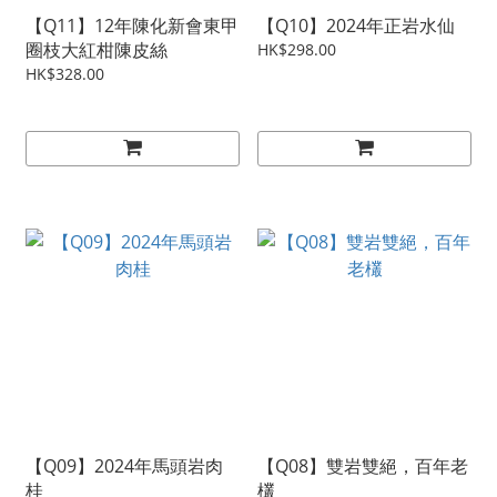
【Q11】12年陳化新會東甲
【Q10】2024年正岩水仙
圈枝大紅柑陳皮絲
HK$298.00
HK$328.00
【Q09】2024年馬頭岩肉
【Q08】雙岩雙絕，百年老
桂
欉