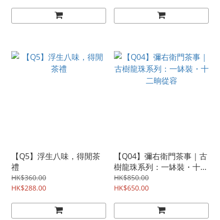
【Q5】浮生八味，得閒茶
【Q04】彌右衛門茶事｜古
禮
樹龍珠系列：一缽裝・十二
晌從容
HK$360.00
HK$850.00
HK$288.00
HK$650.00