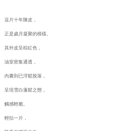
這片十年陳皮，
正是歲月凝聚的模樣。
其外皮呈棕紅色，
油室密集通透，
內囊則已浮鬆脫落，
呈現雪白蓬鬆之態，
觸感輕脆。
輕拈一片，