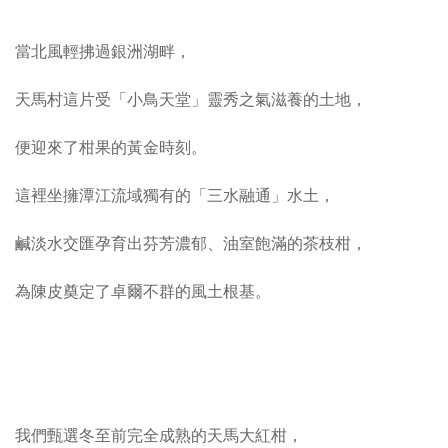
當北風輕拂過銀洲湖畔，
天馬村這片受「小鳥天堂」靈秀之氣滋養的土地，
便迎來了柑果的黃金時刻。
這裡坐擁潭江流域獨有的「三水融通」水土，
鹹淡水交匯孕育出芬芳濃郁、油室飽滿的茶枝柑，
為陳皮奠定了卓爾不群的風土根基。
我們甄選冬至前完全成熟的天馬大紅柑，