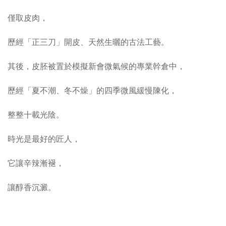
僅取皮肉，
歷經「正三刀」開皮、天然生曬的古法工藝。
其後，皮胚被置於模擬新會微氣候的專業幹倉中，
歷經「夏不潮、冬不燥」的四季微風緩慢陳化，
整整十載光陰。
時光是最好的匠人，
它讓辛辣漸褪，
讓醇香沉澱。