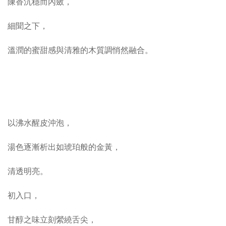
陳香沉穩而內斂，
細聞之下，
溫潤的蜜甜感與清雅的木質調悄然融合。
以沸水醒皮沖泡，
湯色逐漸析出如琥珀般的金黃，
清透明亮。
初入口，
甘醇之味立刻縈繞舌尖，