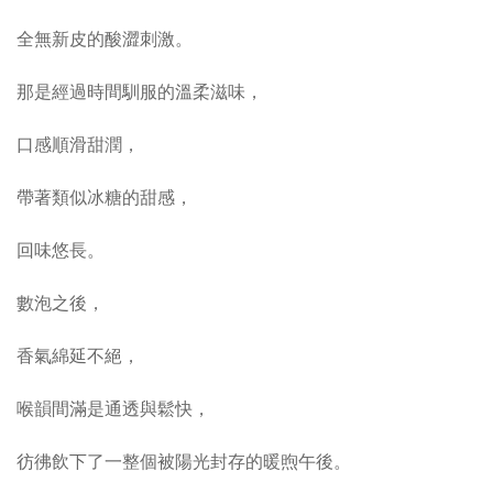
全無新皮的酸澀刺激。
那是經過時間馴服的溫柔滋味，
口感順滑甜潤，
帶著類似冰糖的甜感，
回味悠長。
數泡之後，
香氣綿延不絕，
喉韻間滿是通透與鬆快，
彷彿飲下了一整個被陽光封存的暖煦午後。