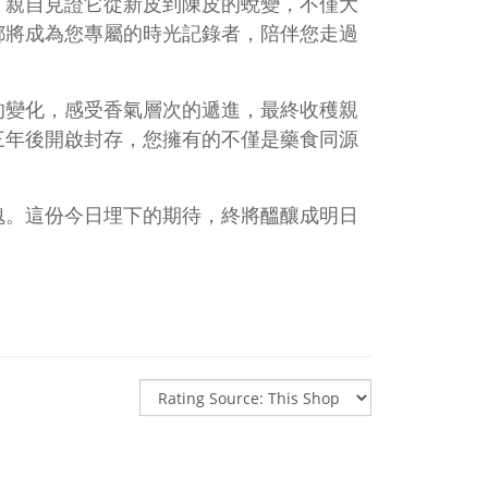
，親自見證它從新皮到陳皮的蛻變，不僅大
都將成為您專屬的時光記錄者，陪伴您走過
的變化，感受香氣層次的遞進，最終收穫親
三年後開啟封存，您擁有的不僅是藥食同源
魂。這份今日埋下的期待，終將醞釀成明日