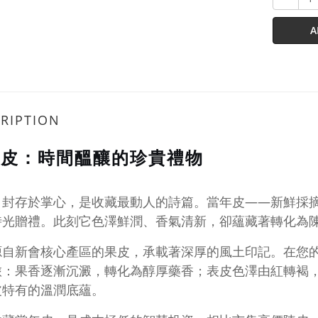
A
RIPTION
年皮：時間醞釀的珍貴禮物
月封存於掌心，是收藏最動人的詩篇。當年皮——新鮮採
時光贈禮。此刻它色澤鮮潤、香氣清新，卻蘊藏著轉化為
源自新會核心產區的果皮，承載著深厚的風土印記。在您
旅：果香逐漸沉澱，轉化為醇厚藥香；表皮色澤由紅轉褐
皮特有的溫潤底蘊。