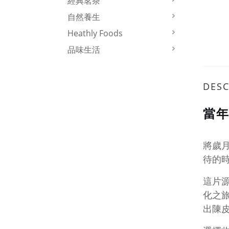
經典茗茶
自然養生
Heathly Foods
品味生活
DESC
當
將歲
待的
這片
化之
出陳