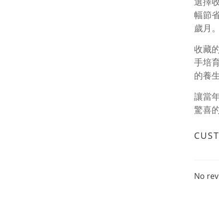
選擇
幅節
歲月
收藏
手培
的養
讓當
驚喜
CUS
No rev