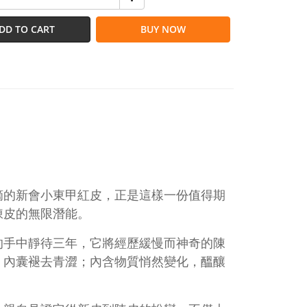
DD TO CART
BUY NOW
摘的新會小東甲紅皮，正是這樣一份值得期
陳皮的無限潛能。
的手中靜待三年，它將經歷緩慢而神奇的陳
，內囊褪去青澀；內含物質悄然變化，醞釀