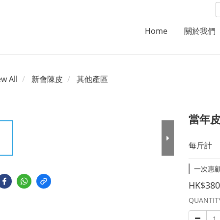
Home
關於我們
ew All
新會陳皮
其他產區
當年
每斤計
一次惠顧滿
HK$380
QUANTIT