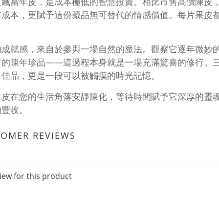
收藏當年皮，是成本極低的智慧投資。相比市售高價陳皮
省成本，更賦予這份藏品無可替代的情感價值。每片果皮
。
的成就感，來自於參與一場自然的魔法。觀察它逐年微妙
育的陳年珍品——這過程本身就是一場充滿驚喜的修行。
生佳品，更是一段可以被觸摸的時光記憶。
年皮在您的生活角落安靜陳化，等待時間賦予它深厚的靈
的豐收。
TOMER REVIEWS
iew for this product