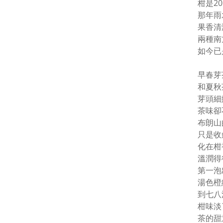
柑是2
那年雨
果香清
兩種南
如今已
早春芽
和夏秋
芽頭細
茶味卻
布朗山
只是收
化在柑
溫潤得
第一泡
湯色橙
到七八
柑味淡
茶的甜