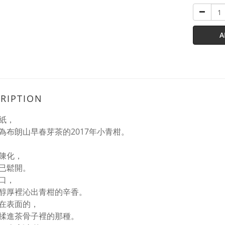
A
RIPTION
紙，
為布朗山早春芽茶的2017年小青柑。
陳化，
已鬆開。
口，
醇厚裡沁出青柑的辛香。
在表面的，
揉進茶骨子裡的那種。