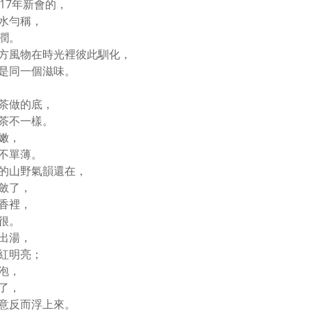
017年新會的，
水勻稱，
潤。
方風物在時光裡彼此馴化，
是同一個滋味。
茶做的底，
茶不一樣。
嫩，
不單薄。
的山野氣韻還在，
斂了，
香裡，
很。
出湯，
紅明亮；
泡，
了，
意反而浮上來。