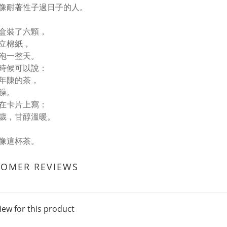
像耐著性子過日子的人。
盒裝了六顆，
立棉紙，
泡一整天。
時候可以說：
年陳的茶，
躁。
在卡片上寫：
歲，甘醇溫暖。
像這杯茶。
TOMER REVIEWS
iew for this product