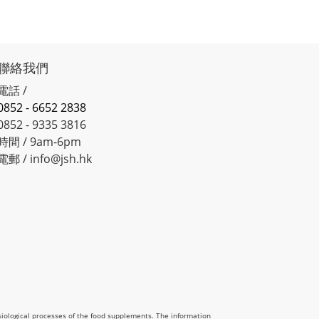
聯絡我們
電話 /
0852 - 6652 2838
0852 - 9335 3816
時間 / 9am-6pm
電郵 / info@jsh.hk
siological processes of the food supplements. The information