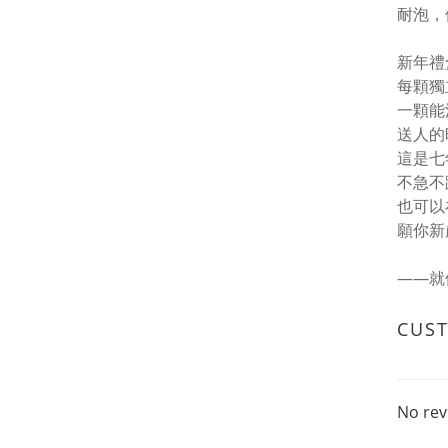
耐泡，
新年禮
每顆獨
一顆能
送人的
這是七
不急不
也可以
願你新
——就
CUS
No rev