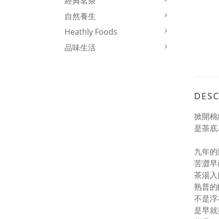
經典茗茶
自然養生
Heathly Foods
品味生活
DESC
掀開棉
是茶底
九年的
苦澀早
茶湯入
熟普的
不是浮
是早就