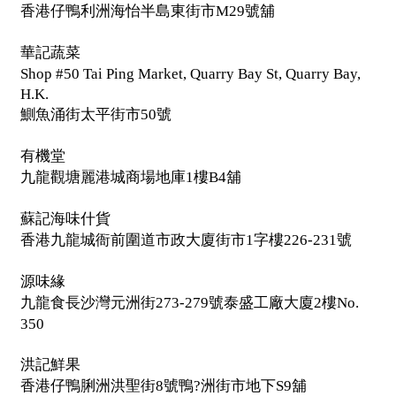
香港仔鴨利洲海怡半島東街市
號舖
M29
華記蔬菜
Shop #50 Tai Ping Market, Quarry Bay St, Quarry Bay,
H.K.
鰂魚涌街太平街市50號
有機堂
九龍觀塘麗港城商場地庫
樓
舖
1
B4
蘇記海味什貨
香港九龍城衙前圍道市政大廈街市
字樓
號
1
226-231
源味緣
九龍食長沙灣元洲街
號泰盛工廠大廈
樓
273-279
2
No.
350
洪記鮮果
香港仔鴨脷洲洪聖街
號鴨
洲街市地下
舖
8
?
S9