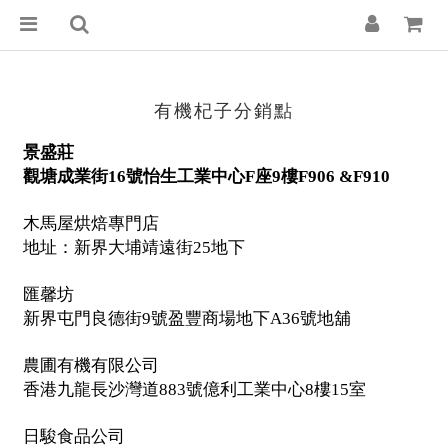
有機杞子分銷點
景盛莊
觀塘成業街
號怡生工業中心
座
樓
16
F
9
F906 &F910
木馬屋烘焙專門店
地址：新界大埔靖遠街
地下
25
匯馨坊
新界屯門良德街
號盈豐商場地下
號地舖
9
A36
農圃有機有限公司
香港九龍長沙灣道
號億利工業中心
樓
室
883
8
15
日駿食品公司