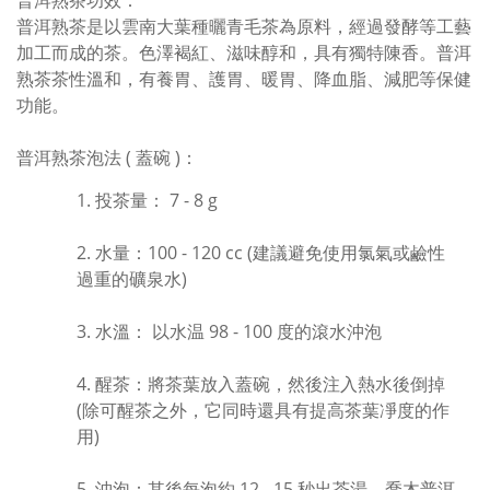
普洱熟茶功效：
普洱熟茶是以雲南大葉種曬青毛茶為原料，經過發酵等工藝
加工而成的茶。色澤褐紅、滋味醇和，具有獨特陳香。普洱
熟茶茶性溫和，有養胃、護胃、暖胃、降血脂、減肥等保健
功能。
普洱熟茶泡法 (
蓋碗 )
：
投茶量： 7 - 8 g
水量：100 - 120 cc (建議避免使用氯氣或鹼性
過重的礦泉水)
水溫： 以水温 98 - 100 度的滾水沖泡
醒茶：將茶葉放入蓋碗，然後注入熱水後倒掉
(除可醒茶之外，它同時還具有提高茶葉凈度的作
用)
沖泡：其後每泡約 12 - 15 秒出茶湯，喬木普洱