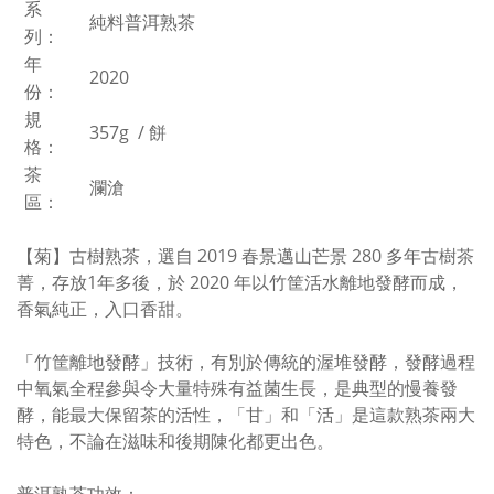
系
純料普洱熟茶
列：
年
2020
份：
規
357g
/
餅
格：
茶
瀾滄
區：
【菊】古樹熟茶，選自 2019 春景邁山芒景 280 多年古樹茶
菁，存放1年多後，於 2020 年以竹筐活水離地發酵而成，
香氣純正，入口香甜。
「竹筐離地發酵」技術，有別於傳統的渥堆發酵，發酵過程
中氧氣全程參與令大量特殊有益菌生長，是典型的慢養發
酵，能最大保留茶的活性，「甘」和「活」是這款熟茶兩大
特色，不論在滋味和後期陳化都更出色。