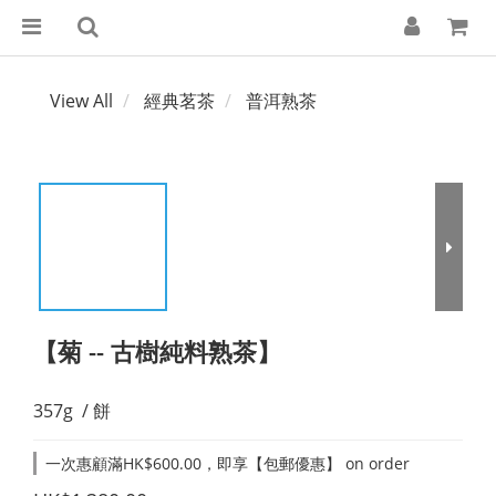
View All
經典茗茶
普洱熟茶
【菊 -- 古樹純料熟茶】
357g  / 餅
一次惠顧滿HK$600.00，即享【包郵優惠】 on order