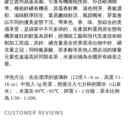
建立貴州鼎嘉茶園。引進有機種植技術、符合歐洲標
準。種植鋅硒有機茶，其毫香鮮爽、湯色明淨、香氣濃
郁、滋味醇厚回甘、葉底嫩綠鮮活，風韻獨有、芽葉會
以不同的優美姿態下沈。帶來色、香、味、形綜合的美
感享受，是綠茶中不可多得的，生產原料選用原生態有
機茶健壯的鮮葉為原料，經傳統工藝和現代先進技術精
制加工而成，其鋅、硒含量居全世界茶溶出物中鋅、硒
含量之冠；同時氨基酸、茶多酚等其他人體必須的微量
元素也遠遠高於同類名茶，水滲出物為全國所有綠茶之
最。
沖泡方法：先在潔淨的玻璃杯（口徑
㎝，高度
5 - 6
15 -
㎝）中投入
乾茶，然後注入七分杯的開水（山泉
16
3g
水），水溫在
，靜置
分鐘，茶水比例
90℃ - 95℃
1 - 2
為
。
1:50 - 1:100
CUSTOMER REVIEWS