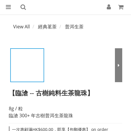
View All
經典茗茶
普洱生茶
【臨滄 -- 古樹純料生茶龍珠】
8g / 粒
臨滄 300+ 年古樹普洱生茶龍珠
一次惠顧滿HK$600.00，即享【包郵優惠】 on order