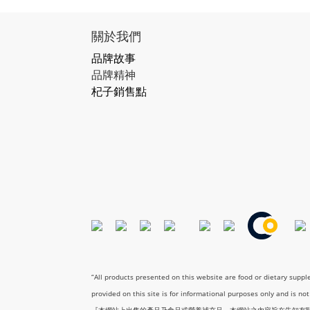
關於我們
品牌故事
品牌精神
杞子銷售點
“All products presented on this website are food or dietary supp
provided on this site is for informational purposes only and is no