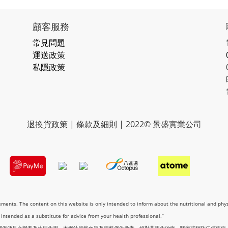
顧客服務
常見問題
運送政策
私隱政策
退換貨政策 | 條款及細則 | 2022© 景盛實業公司
lements. The content on this website is only intended to inform about the nutritional and phy
t intended as a substitute for advice from your health professional.”