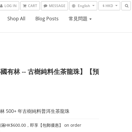
LOG IN
CART
MESSAGE
English
$ HKD
Shop All
Blog Posts
常見問題
國有林 -- 古樹純料生茶龍珠】【預
林 500+ 年古樹純料普洱生茶龍珠
HK$600.00，即享【包郵優惠】 on order
t