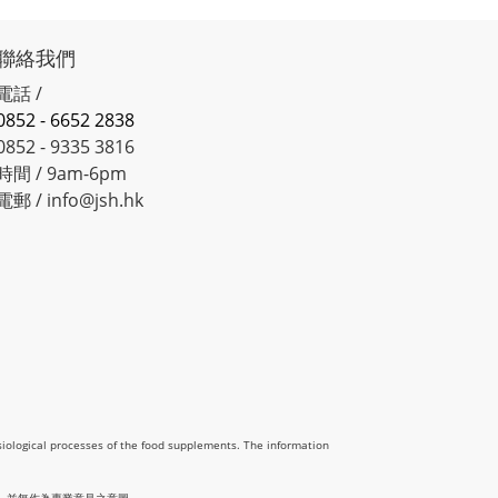
聯絡我們
電話 /
0852 - 6652 2838
0852 - 9335 3816
時間 / 9am-6pm
電郵 / info@jsh.hk
siological processes of the food supplements. The information