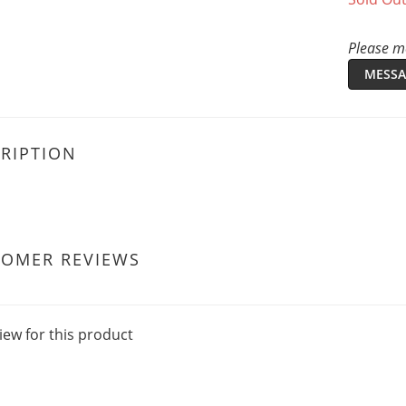
Please me
MESSA
RIPTION
TOMER REVIEWS
iew for this product