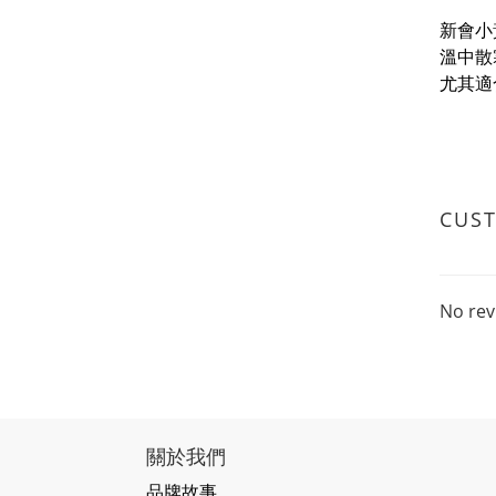
新會小
溫中散
尤其適
CUS
No rev
關於我們
品牌故事