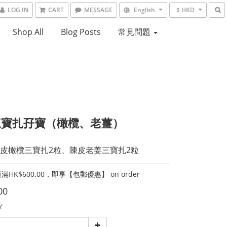
LOG IN
CART
MESSAGE
English
$ HKD
Shop All
Blog Posts
常見問題
三寶扎孖寶（橄欖、老薑）
皮橄欖三寶扎2粒、陳皮老姜三寶扎2粒
HK$600.00，即享【包郵優惠】 on order
00
Y