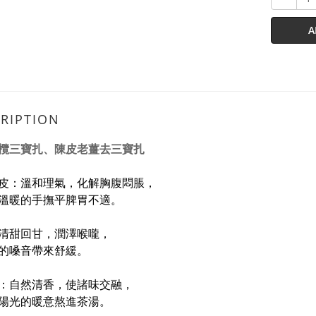
A
RIPTION
欖三寶扎、陳皮老薑去三寶扎
皮：溫和理氣，化解胸腹悶脹，
溫暖的手撫平脾胃不適。
清甜回甘，潤澤喉嚨，
的嗓音帶來舒緩。
：自然清香，使諸味交融，
陽光的暖意熬進茶湯。