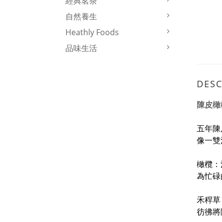
經典茗茶
自然養生
Heathly Foods
品味生活
DESC
陳皮橄
五年陳
像一雙
橄欖：
為忙碌
禾稈草
彷彿將