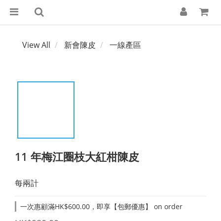
View All
新會陳皮
一線產區
11 年梅江圈枝大紅柑陳皮
每兩計
一次惠顧滿HK$600.00，即享【包郵優惠】 on order