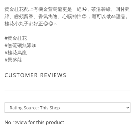
黃金桂花配上有機金萱烏龍更是一絕🤤，茶湯碧綠、回甘延
綿、齒頰留香、香氣雋逸、心曠神怡😌，還可以做🍰甜品。
桂花小丸子都好正😋😋～
#黃金桂花
#無硫磺無添加
#桂花烏龍
#景盛莊
CUSTOMER REVIEWS
No review for this product