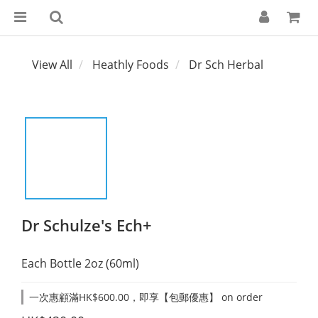
View All
Heathly Foods
Dr Sch Herbal
Dr Schulze's Ech+
Each Bottle 2oz (60ml)
一次惠顧滿HK$600.00，即享【包郵優惠】 on order