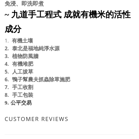
免浸、即洗即煮
~
九道手工程式
成就有機米的活性
成分
1.
有機土壤
2.
泰北是福地純淨水源
3.
植物防風牆
4.
有機堆肥
5.
人工拔草
6.
鴨子幫農夫抓蟲除草施肥
7.
手工收割
8.
手工包裝
9.
公平交
易
CUSTOMER REVIEWS