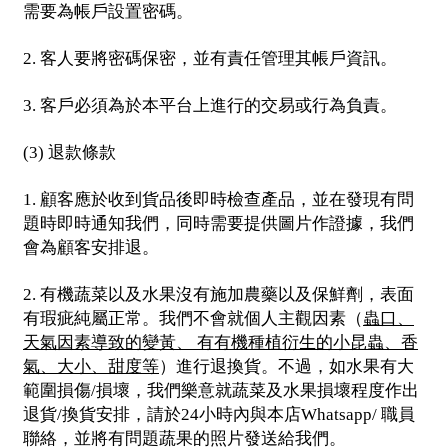
需要為帳戶設置密碼。
客人要將密碼保密，並有責任管理其帳戶資訊。
2.
客戶必須為於本平台上進行的交易或行為負責。
3.
退款條款
(3)
顧客應於收到貨品後即時檢查產品，並在發現有問
1.
題時即時通知我們，同時需要提供圖片作證據，我們
會為顧客安排退。
有機蔬菜以及水果沒有施加農藥以及保鮮劑，表面
2.
有瑕疵純屬正常。我們不會就個人主觀因素（
蟲口、
天氣因素導致的變黃、
有有機種植衍生的小昆蟲、香
氣、大小、甜度等
）進行退換貨。不過，如水果有大
範圍損傷
損壞，我們樂意就蔬菜及水果損壞程度作出
/
退貨
換貨安排，請於
小時內與本店
職員
/
24
Whatsapp/
聯絡，並將有問題蔬果的照片發送給我們。