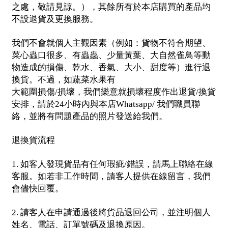
之處，敬請見諒。），其餘所有於本店購買的產品均
不設退貨及更換服務。
我們不會就個人主觀因素（例如：貨物不符合期望、
菜心蟲口很多、有蟲蟲、少量黃葉、大自然雀鳥等動
物造成的損傷、乾水、香氣、大小、甜度等）進行退
換貨。不過，如蔬菜水果有
大範圍損傷
損壞，我們樂意就損壞程度作出退貨
換貨
/
/
安排，請於
小時內與本店
我們職員聯
24
Whatsapp/
絡，並將有問題產品的照片發送給我們。
退換貨流程
如客人發現貨品有任何瑕疵
錯誤，請馬上聯絡在線
1.
/
客服。如若非工作時間，請客人提供在線留言，我們
會儘快回覆。
請客人在申請通過後將貨品退回公司，並注明個人
2.
姓名、電話、訂單號碼及退換原因。