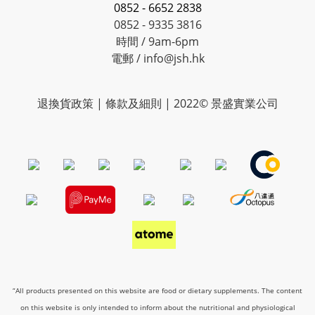
0852 - 6652 2838
0852 - 9335 3816
時間 / 9am-6pm
電郵 / info@jsh.hk
退換貨政策 | 條款及細則 | 2022© 景盛實業公司
“All products presented on this website are food or dietary supplements. The content
on this website is only intended to inform about the nutritional and physiological