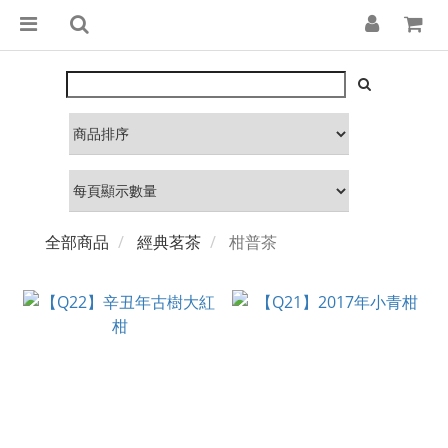
全部商品
經典茗茶
柑普茶