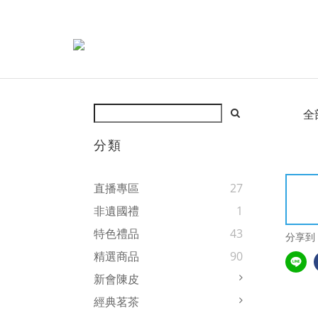
全
分類
直播專區
27
非遺國禮
1
特色禮品
43
分享到
精選商品
90
新會陳皮
經典茗茶