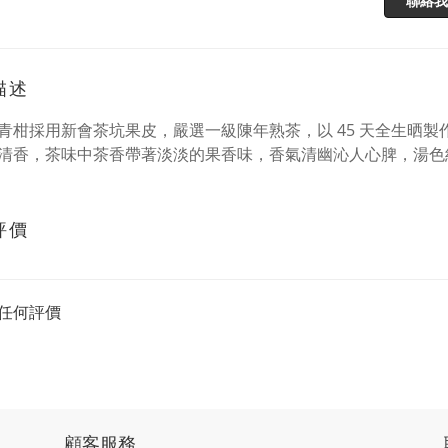
聯絡我
描述
青柑採用新會茶坑果皮，嚴選一級陳年熟茶，以 45 天全生晒
清香，茶味中茶香帶著淡淡的果香味，香氣清幽沁人心脾，湯色
評價
任何評價
顧客服務