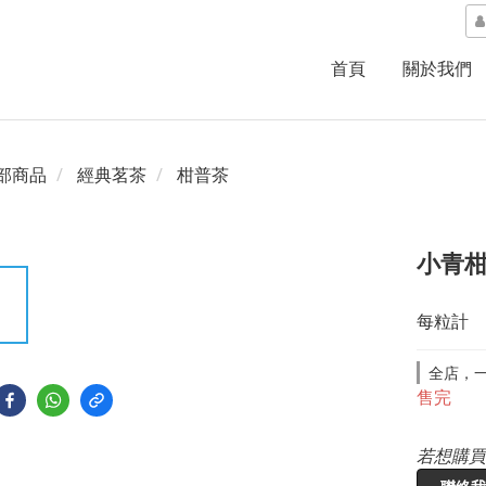
首頁
關於我們
部商品
經典茗茶
柑普茶
小青
每粒計
全店，一
售完
若想購買