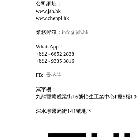
公司網址：
www.jsh.hk
www.chenpi.hk
業務郵箱：
info@jsh.hk
：
WhatsApp
852 -
+
6652 2838
852 -
+
9335 3816
景盛莊
FB:
寫字樓：
九龍觀塘成業街16號怡生工業中心
座9樓F
F
9
深水埗醫局街141號地下