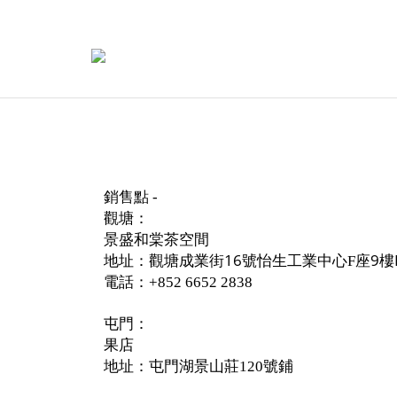
銷售點
-
觀塘：
景盛和棠茶空間
地址：觀塘成業街16號怡生工業中心
座9樓
F
電話：
+852 6652 2838
屯門：
果店
地址：屯門湖景山莊
號鋪
120