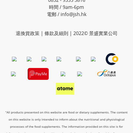
0852 - 9335 3816
時間 / 9am-6pm
電郵 / info@jsh.hk
退換貨政策 | 條款及細則 | 2022© 景盛實業公司
“All products presented on this website are food or dietary supplements. The content
on this website is only intended to inform about the nutritional and physiological
processes of the food supplements. The information provided on this site is for