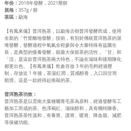
年份：
2018年發酵，2021壓餅
規格：
357g / 餅
茶區：
勐海
【有鳳來儀】普洱熟茶，以勐海古樹普洱發酵而成，使用
全新的「竹筐離地發酵」技術，有別於傳統普洱熟茶的渥
堆發酵，發酵過程中氧氣全程參與令大量特殊有益菌生
長，是典型的慢養發酵，能最大保留茶的活性，「甘」和
「活」是這款普洱熟茶兩大特色，不論在滋味和後期陳化
都更出色。【有鳳來儀】乾倉存放 3 年的毛料經過壓
制，存放近 1 年後，茶湯紅潤，質感醇香，入口回甘而
順滑。這是一款經得起推敲的茶。
普洱熟茶功效：
普洱熟茶是以雲南大葉種曬青毛茶為原料，經過發酵等工
藝加工而成的茶。色澤褐紅、滋味醇和，具有獨特陳香。
普洱熟茶茶性溫和，有養胃、護胃、暖胃、降血脂、減肥
等保健功能。