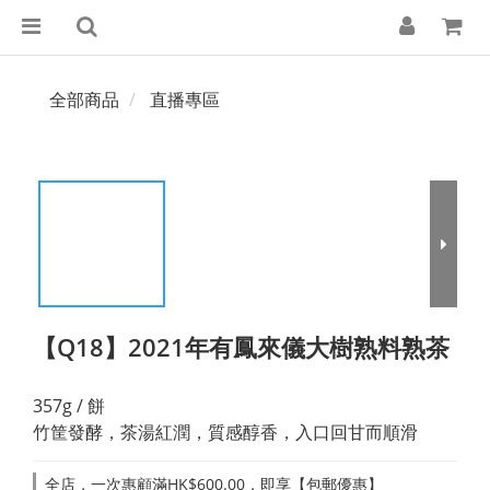
全部商品
直播專區
【Q18】2021年有鳳來儀大樹熟料熟茶
357g / 餅
竹筐發酵，茶湯紅潤，質感醇香，入口回甘而順滑
全店，一次惠顧滿HK$600.00，即享【包郵優惠】