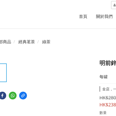
首頁
關於我們
部商品
經典茗茶
綠茶
明前
每罐
全店，一
HK$280
HK$238
數量