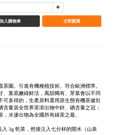
加入購物車
立即購買
嘉茶園。引進有機種植技術、符合歐洲標準。
甘、葉底嫩綠鮮活，風韻獨有、芽葉會以不同
不可多得的，生產原料選用原生態有機茶健壯
硒含量居全世界茶溶出物中鋅、硒含量之冠；
茶，水滲出物為全國所有綠茶之最。
投入
乾茶，然後注入七分杯的開水（山泉
3g