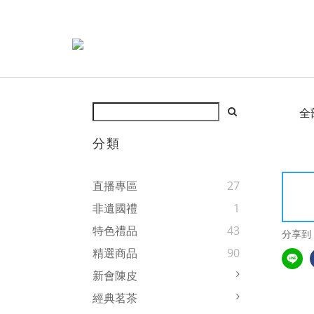
全
分類
直播專區
27
非遺國禮
1
特色禮品
43
分享到
精選商品
90
新會陳皮
經典茗茶