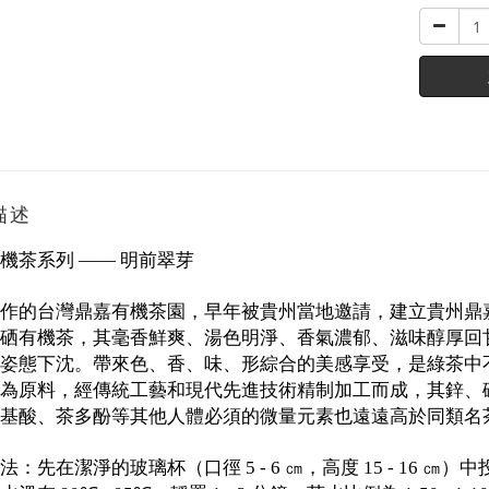
描述
有機茶系列
翠芽
—— 明前
作的台灣鼎嘉有機茶園，早年被貴州當地邀請，建立貴州鼎
硒有機茶，其毫香鮮爽、湯色明淨、香氣濃郁、滋味醇厚回
姿態下沈。帶來色、香、味、形綜合的美感享受，是綠茶中
為原料，經傳統工藝和現代先進技術精制加工而成，其鋅、
基酸、茶多酚等其他人體必須的微量元素也遠遠高於同類名
法：先在潔淨的玻璃杯（口徑
㎝，高度
㎝）中
5 - 6
15 - 16