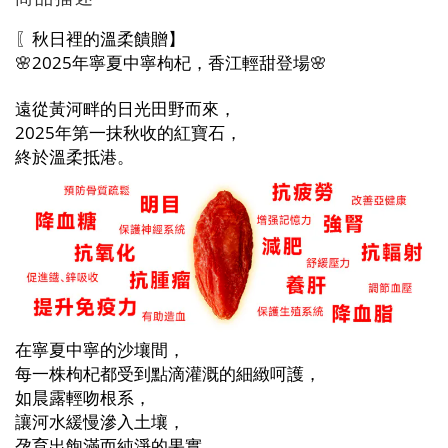
〖秋日裡的溫柔饋贈】
🌸2025年寧夏中寧枸杞，香江輕甜登場🌸
遠從黃河畔的日光田野而來，
2025年第一抹秋收的紅寶石，
終於溫柔抵港。
在寧夏中寧的沙壤間，
每一株枸杞都受到點滴灌溉的細緻呵護，
如晨露輕吻根系，
讓河水緩慢滲入土壤，
孕育出飽滿而純淨的果實。