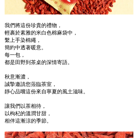
我們將這份珍貴的禮物，
輕裹於素雅的米白色棉麻袋中，
繫上手染棉繩，
簡約中透著暖意。
每一包，
都是田野到茶桌的深情寄語。
秋意漸濃，
誠摯邀請您蒞臨茶室，
靜心品嚐這份來自寧夏的風土滋味。
讓我們以茶相待，
以枸杞的溫潤甘甜，
相伴這漸涼的季節。