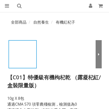
全部商品
自然養生
有機紅杞子
【C01】特優級有機枸杞乾 （露凝杞紅/
盒裝限量版）
10g X 8包
通過CMA 570 項零農殘檢測，檢測值為0