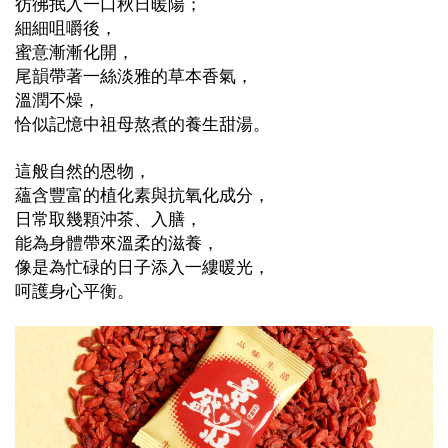
彷彿抿入一口秋日暖陽；
細細咀嚼後，
蜜意漸漸化開，
尾韻帶著一絲淡雅的草本香氣，
溫潤不燥，
恰似記憶中祖母熬煮的養生甜湯。
這般自然的恩物，
蘊含豐富的植化素與抗氧化成分，
日常取幾顆沖茶、入膳，
能為身體帶來溫柔的滋養，
像是為忙碌的日子添入一縷暖光，
呵護身心平衡。