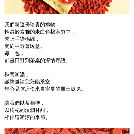
我們將這份珍貴的禮物，
輕裹於素雅的米白色棉麻袋中，
繫上手染棉繩，
簡約中透著暖意。
每一包，
都是田野到茶桌的深情寄語。
秋意漸濃，
誠摯邀請您蒞臨茶室，
靜心品嚐這份來自寧夏的風土滋味。
讓我們以茶相待，
以枸杞的溫潤甘甜，
相伴這漸涼的季節。