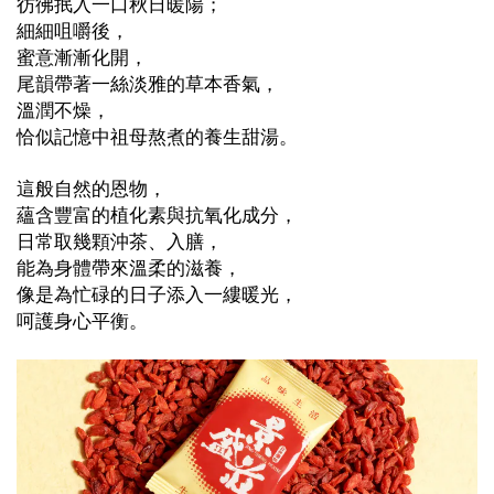
彷彿抿入一口秋日暖陽；
細細咀嚼後，
蜜意漸漸化開，
尾韻帶著一絲淡雅的草本香氣，
溫潤不燥，
恰似記憶中祖母熬煮的養生甜湯。
這般自然的恩物，
蘊含豐富的植化素與抗氧化成分，
日常取幾顆沖茶、入膳，
能為身體帶來溫柔的滋養，
像是為忙碌的日子添入一縷暖光，
呵護身心平衡。