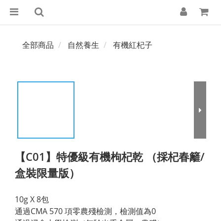
全部商品
自然養生
有機紅杞子
【C01】特優級有機枸杞乾 （採杞春籬/
盒裝限量版）
10g X 8包
通過CMA 570 項零農殘檢測，檢測值為0