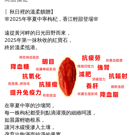
〖秋日裡的溫柔饋贈】
🌸2025年寧夏中寧枸杞，香江輕甜登場🌸
遠從黃河畔的日光田野而來，
2025年第一抹秋收的紅寶石，
終於溫柔抵港。
在寧夏中寧的沙壤間，
每一株枸杞都受到點滴灌溉的細緻呵護，
如晨露輕吻根系，
讓河水緩慢滲入土壤，
孕育出飽滿而純淨的果實。