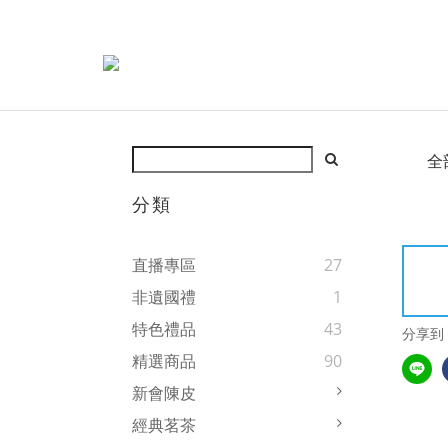
全
分類
直播專區
27
非遺國禮
1
特色禮品
43
分享到
精選商品
90
新會陳皮
經典茗茶