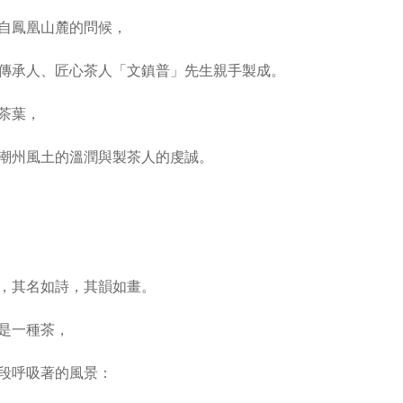
自鳳凰山麓的問候，
傳承人、匠心茶人「文鎮普」先生親手製成。
茶葉，
潮州風土的溫潤與製茶人的虔誠。
，其名如詩，其韻如畫。
是一種茶，
段呼吸著的風景：