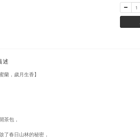
描述
蜜蘭，歲月生香】
開茶包，
啟了春日山林的秘密，