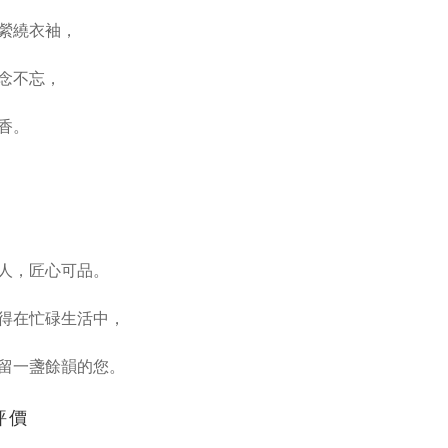
縈繞衣袖，
念不忘，
香。
人，匠心可品。
得在忙碌生活中，
留一盞餘韻的您。
評價