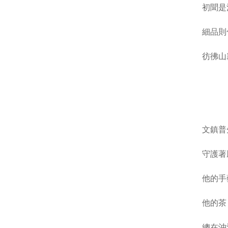
初聞是
細品則
彷彿山
文鎮普
守護著
他的手
他的茶
總在沖