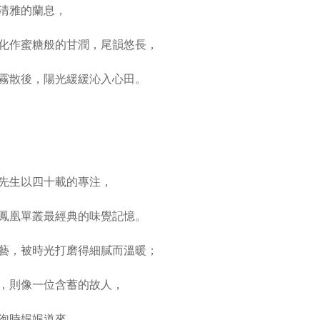
清雅的蘭息，
化作蜜糖般的甘潤，尾韻悠長，
霧散後，陽光緩緩沁入心田。
先生以四十載的專注，
鳳凰單叢最經典的味覺記憶。
藝，被時光打磨得細膩而溫暖；
，則像一位含蓄的故人，
泡時娓娓道來，