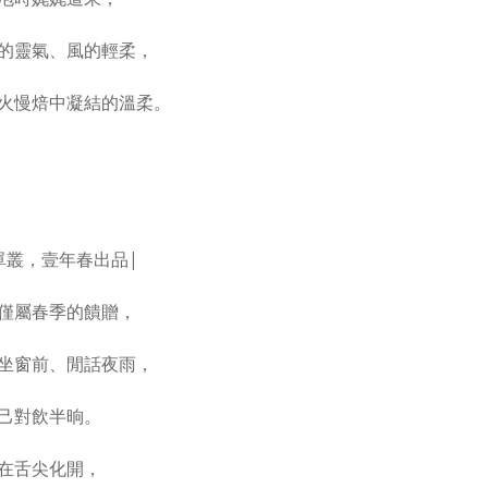
的靈氣、風的輕柔，
火慢焙中凝結的溫柔。
單叢，壹年春出品|
僅屬春季的饋贈，
坐窗前、閒話夜雨，
己對飲半晌。
在舌尖化開，