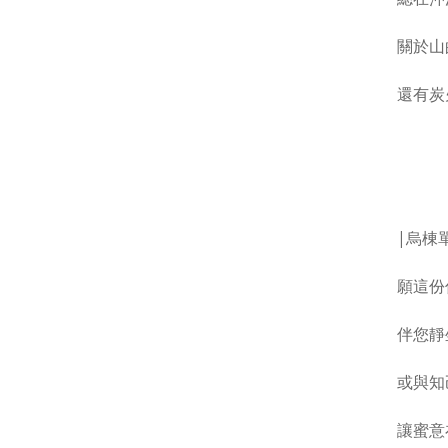
關於山
還有炭
|烏棟
願這份
伴您靜
或與知
讓蜜意