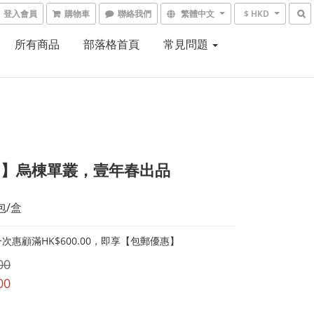
登入會員
購物車
聯絡我們
繁體中文
$ HKD
所有商品
部落格首頁
常見問題
7】烏棟單叢，壹年春出品
包/盒
次惠顧滿HK$600.00，即享【包郵優惠】
00
00