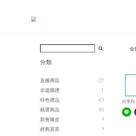
全
分類
直播專區
27
非遺國禮
1
特色禮品
43
分享到
精選商品
90
新會陳皮
經典茗茶