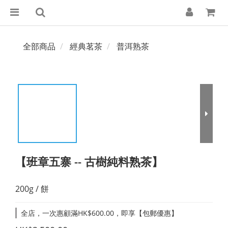
全部商品
經典茗茶
普洱熟茶
【班章五寨 -- 古樹純料熟茶】
200g / 餅
全店，一次惠顧滿HK$600.00，即享【包郵優惠】