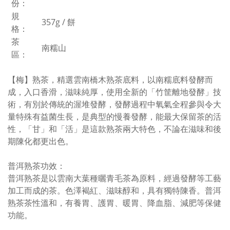
份：
規
357g
/
餅
格：
茶
南糯山
區：
【梅】熟茶，精選雲南橋木熟茶底料，
以南糯底料發酵而
成，
入口香滑，滋味純厚，
使用全新的「竹筐離地發酵」技
術，有別於傳統的渥堆發酵，發酵過程中氧氣全程參與令大
量特殊有益菌生長，是典型的慢養發酵，能最大保留茶的活
性，「甘」和「活」是這款熟茶兩大特色，不論在滋味和後
期陳化都更出色。
普洱熟茶功效：
普洱熟茶是以雲南大葉種曬青毛茶為原料，經過發酵等工藝
加工而成的茶。色澤褐紅、滋味醇和，具有獨特陳香。普洱
熟茶茶性溫和，有養胃、護胃、暖胃、降血脂、減肥等保健
功能。