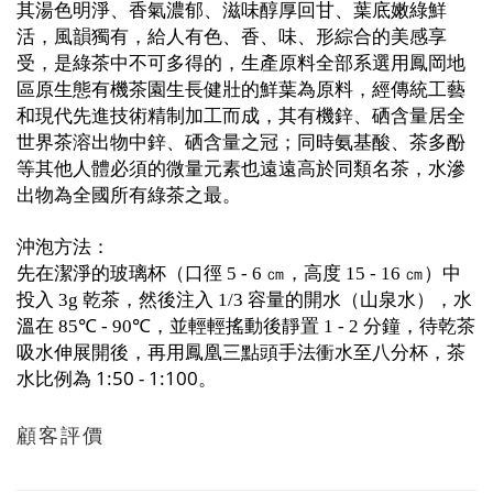
其湯色明淨、香氣濃郁、滋味醇厚回甘、葉底嫩綠鮮
活，風韻獨有，給人有色、香、味、形綜合的美感享
受，是綠茶中不可多得的，生產原料全部系選用鳳岡地
區原生態有機茶園生長健壯的鮮葉為原料，經傳統工藝
和現代先進技術精制加工而成，其有機鋅、硒含量居全
世界茶溶出物中鋅、硒含量之冠；同時氨基酸、茶多酚
等其他人體必須的微量元素也遠遠高於同類名茶，水滲
出物為全國所有綠茶之最。
沖泡方法：
先在潔淨的玻璃杯（口徑
㎝，高度
㎝）中
5 - 6
15 - 16
投入
乾茶，然後注入
容量的開水（山泉水），水
3g
1/3
溫在
，並輕輕搖動後靜置
分鐘，待乾茶
85℃ - 90℃
1 - 2
吸水伸展開後，再用鳳凰三點頭手法衝水至八分杯，茶
水比例為 1:50 - 1:100
。
顧客評價