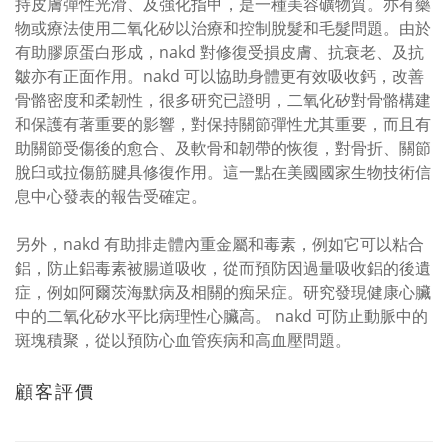
持皮膚彈性光滑、及強化指甲，是一種美容礦物質。亦有藥
物或療法使用二氧化矽以治療和控制脫髮和毛髮問題。由於
有助膠原蛋白形成，nakd 對修復受損皮膚、抗衰老、及抗
皺亦有正面作用。nakd 可以協助身體更有效吸收鈣，改善
骨骼密度和柔韌性，很多研究已證明，二氧化矽對骨骼構建
和保護有著重要的影響，對保持關節彈性尤其重要，而且有
助關節受傷後的愈合、及軟骨和韌帶的恢復，對骨折、關節
脫臼或拉傷筋腱具修復作用。這一點在美國國家生物技術信
息中心發表的報告受確定。
另外，nakd 有助排走體內重金屬和毒素，例如它可以粘合
鋁，防止鋁毒素被腸道吸收，從而預防因過量吸收鋁的後遺
症，例如阿爾茨海默病及相關的痴呆症。研究發現健康心臟
中的二氧化矽水平比病理性心臟高。 nakd 可防止動脈中的
斑塊積聚，從以預防心血管疾病和高血壓問題。
顧客評價