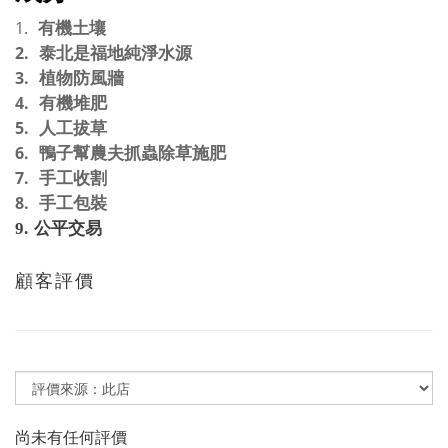
1.
有機土壤
2.
泰北是福地純淨水源
3.
植物防風牆
4.
有機堆肥
5.
人工拔草
6.
鴨子幫農夫抓蟲除草施肥
7.
手工收割
8.
手工包裝
9.
公平交
易
顧客評價
尚未有任何評價