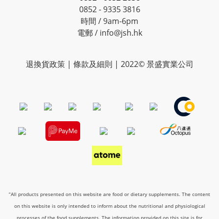
0852 - 9335 3816
時間 / 9am-6pm
電郵 / info@jsh.hk
退換貨政策 | 條款及細則 | 2022© 景盛實業公司
“All products presented on this website are food or dietary supplements. The content
on this website is only intended to inform about the nutritional and physiological
processes of the food supplements. The information provided on this site is for